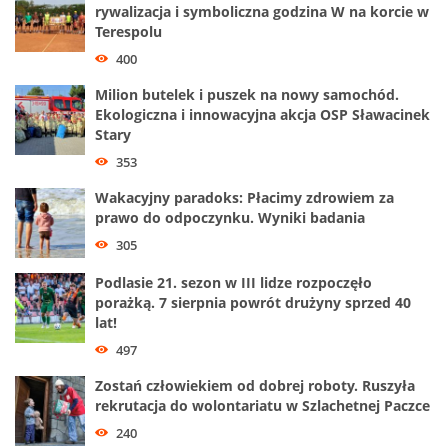
rywalizacja i symboliczna godzina W na korcie w
Terespolu
400
Milion butelek i puszek na nowy samochód.
Ekologiczna i innowacyjna akcja OSP Sławacinek
Stary
353
Wakacyjny paradoks: Płacimy zdrowiem za
prawo do odpoczynku. Wyniki badania
305
Podlasie 21. sezon w III lidze rozpoczęło
porażką. 7 sierpnia powrót drużyny sprzed 40
lat!
497
Zostań człowiekiem od dobrej roboty. Ruszyła
rekrutacja do wolontariatu w Szlachetnej Paczce
240