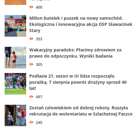
400
Milion butelek i puszek na nowy samochód.
Ekologiczna i innowacyjna akcja OSP Sławacinek
Stary
353
Wakacyjny paradoks: Płacimy zdrowiem za
prawo do odpoczynku. Wyniki badania
305
Podlasie 21. sezon w III lidze rozpoczęło
porażką. 7 sierpnia powrót drużyny sprzed 40
lat!
497
Zostań człowiekiem od dobrej roboty. Ruszyła
rekrutacja do wolontariatu w Szlachetnej Paczce
240