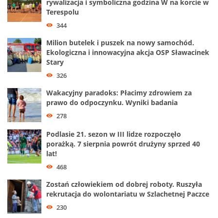
rywalizacja i symboliczna godzina W na korcie w
Terespolu
344
Milion butelek i puszek na nowy samochód.
Ekologiczna i innowacyjna akcja OSP Sławacinek
Stary
326
Wakacyjny paradoks: Płacimy zdrowiem za
prawo do odpoczynku. Wyniki badania
278
Podlasie 21. sezon w III lidze rozpoczęło
porażką. 7 sierpnia powrót drużyny sprzed 40
lat!
468
Zostań człowiekiem od dobrej roboty. Ruszyła
rekrutacja do wolontariatu w Szlachetnej Paczce
230