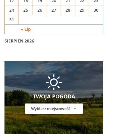
17
18
19
20
21
22
23
24
25
26
27
28
29
30
31
« Lip
SIERPIEŃ 2026
TWOJA POGODA
Wybierz miejscowość