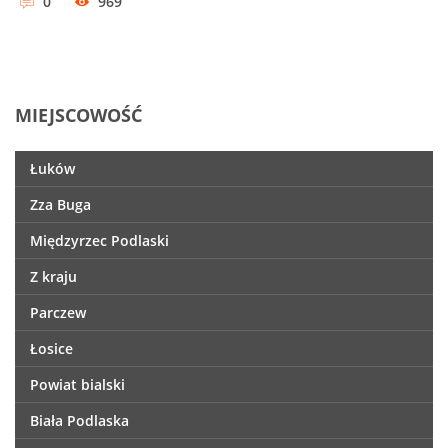
0
969
MIEJSCOWOŚĆ
Łuków
Zza Buga
Międzyrzec Podlaski
Z kraju
Parczew
Łosice
Powiat bialski
Biała Podlaska