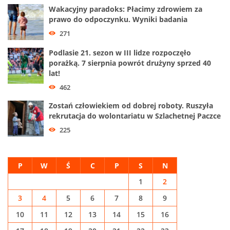
Wakacyjny paradoks: Płacimy zdrowiem za
prawo do odpoczynku. Wyniki badania
271
Podlasie 21. sezon w III lidze rozpoczęło
porażką. 7 sierpnia powrót drużyny sprzed 40
lat!
462
Zostań człowiekiem od dobrej roboty. Ruszyła
rekrutacja do wolontariatu w Szlachetnej Paczce
225
P
W
Ś
C
P
S
N
1
2
3
4
5
6
7
8
9
10
11
12
13
14
15
16