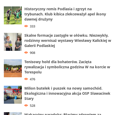
Historyczny remis Podlasia i zgrzyt na
trybunach. Klub kibica zlekceważył apel ikony
dawnej drużyny
333
Skalne formacje zastygłe w ołówku. Niezwykły,
rodzinny wernisaż wystawy Wiesławy Kalickiej w
Galerii Podlaskiej
908
Tenisowy hołd dla bohaterów. Zacięta
rywalizacja i symboliczna godzina W na korcie w
Terespolu
476
Milion butelek i puszek na nowy samochód.
Ekologiczna i innowacyjna akcja OSP Sławacinek
Stary
528
Wakacyjny paradoks: Płacimy zdrowiem za