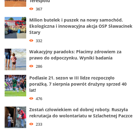
Terespolu
367
Milion butelek i puszek na nowy samochód.
Ekologiczna i innowacyjna akcja OSP Sławacinek
Stary
332
Wakacyjny paradoks: Płacimy zdrowiem za
prawo do odpoczynku. Wyniki badania
286
Podlasie 21. sezon w III lidze rozpoczęło
porażką. 7 sierpnia powrót drużyny sprzed 40
lat!
476
Zostań człowiekiem od dobrej roboty. Ruszyła
rekrutacja do wolontariatu w Szlachetnej Paczce
233