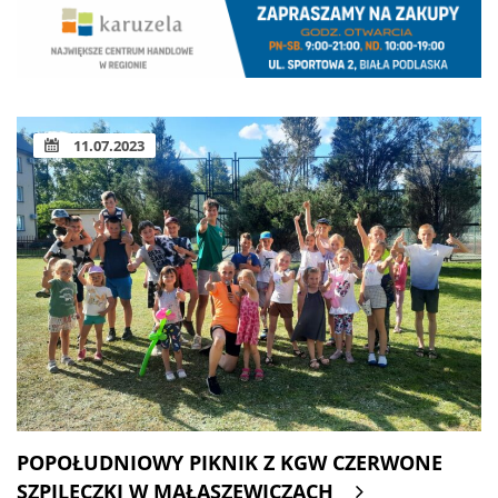
11.07.2023
POPOŁUDNIOWY PIKNIK Z KGW CZERWONE
SZPILECZKI W MAŁASZEWICZACH