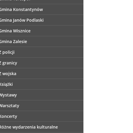
Gmina Konstantynów
Gmina Janów Podlaski
Gmina Wisznice
Gmina Zalesie
Z policji
Z granicy
Z wojska
Książki
Wystawy
Warsztaty
Koncerty
Różne wydarzenia kulturalne