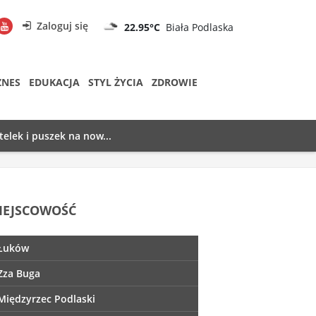
Zaloguj się
22.95°C
Biała Podlaska
ZNES
EDUKACJA
STYL ŻYCIA
ZDROWIE
telek i puszek na now...
IEJSCOWOŚĆ
Łuków
Zza Buga
Międzyrzec Podlaski