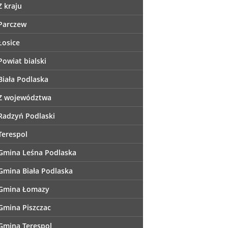
Z kraju
Parczew
Łosice
Powiat bialski
Biała Podlaska
Z województwa
Radzyń Podlaski
Terespol
Gmina Leśna Podlaska
Gmina Biała Podlaska
Gmina Łomazy
Gmina Piszczac
Gmina Terespol