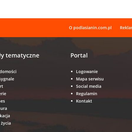
O podlasianin.com.pl
Rekl
ły tematyczne
Portal
domości
Logowanie
sygnale
Mapa serwisu
rt
Social media
erie
Regulamin
nes
Kontakt
tura
kacja
 życia