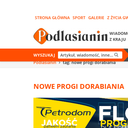
STRONA GŁÓWNA
SPORT
GALERIE
Z ŻYCIA G
WIADOM
Z KRAJU
WYSZUKAJ
Podlasianin
tag: nowe progi dorabiania
NOWE PROGI DORABIANIA