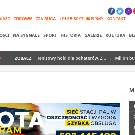
WIAZD
ZDROWIE
ZZA BUGA
PLEBISCYT
FIRMY
KONTAKT
OŚCI
NA SYGNALE
SPORT
HISTORIA
GALERIE
KULTURA
BI
ZOBACZ:
Tenisowy hołd dla bohaterów. Z...
Milion bu
M