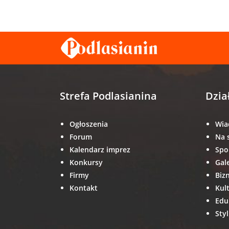
Strefa Podlasianina
Dzia
Ogłoszenia
Wia
Forum
Na 
Kalendarz imprez
Spo
Konkursy
Gal
Firmy
Biz
Kontakt
Kul
Edu
Styl