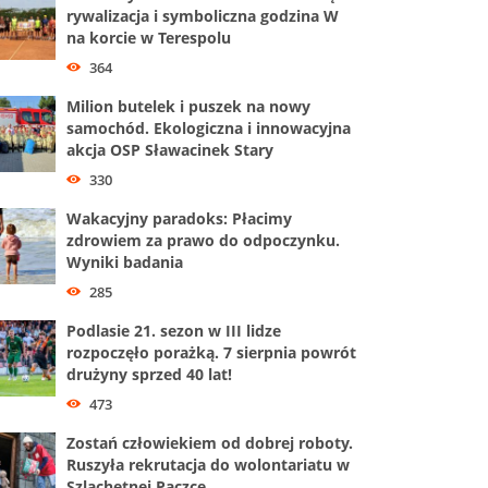
rywalizacja i symboliczna godzina W
na korcie w Terespolu
364
Milion butelek i puszek na nowy
samochód. Ekologiczna i innowacyjna
akcja OSP Sławacinek Stary
330
Wakacyjny paradoks: Płacimy
zdrowiem za prawo do odpoczynku.
Wyniki badania
285
Podlasie 21. sezon w III lidze
rozpoczęło porażką. 7 sierpnia powrót
drużyny sprzed 40 lat!
473
Zostań człowiekiem od dobrej roboty.
Ruszyła rekrutacja do wolontariatu w
Szlachetnej Paczce