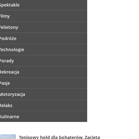
Spektakle
Filmy
Felietony
Podróże
Technologie
Porady
Rekreacja
Pasje
Motoryzacja
Relaks
Kulinarne
Tenisowy hołd dla bohaterów. Zacięta