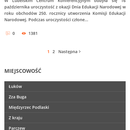
W Lubelskim Centrum Konferencyjnym odbyła się 16
października uroczystość z okazji Dnia Edukacji Narodowej w
roku obchodów 250. rocznicy utworzenia Komisji Edukacji
Narodowej. Podczas uroczystości człone...
0
1381
1
2
Następna
MIEJSCOWOŚĆ
Łuków
Zza Buga
Międzyrzec Podlaski
Z kraju
Parczew