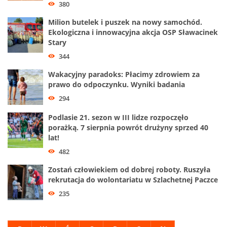
380
Milion butelek i puszek na nowy samochód.
Ekologiczna i innowacyjna akcja OSP Sławacinek
Stary
344
Wakacyjny paradoks: Płacimy zdrowiem za
prawo do odpoczynku. Wyniki badania
294
Podlasie 21. sezon w III lidze rozpoczęło
porażką. 7 sierpnia powrót drużyny sprzed 40
lat!
482
Zostań człowiekiem od dobrej roboty. Ruszyła
rekrutacja do wolontariatu w Szlachetnej Paczce
235