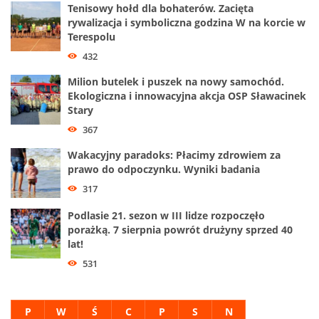
Tenisowy hołd dla bohaterów. Zacięta
rywalizacja i symboliczna godzina W na korcie w
Terespolu
432
Milion butelek i puszek na nowy samochód.
Ekologiczna i innowacyjna akcja OSP Sławacinek
Stary
367
Wakacyjny paradoks: Płacimy zdrowiem za
prawo do odpoczynku. Wyniki badania
317
Podlasie 21. sezon w III lidze rozpoczęło
porażką. 7 sierpnia powrót drużyny sprzed 40
lat!
531
P
W
Ś
C
P
S
N