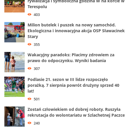
rywalizacja i symboliczna godzina W na korcie w
Terespolu
403
Milion butelek i puszek na nowy samochód.
Ekologiczna i innowacyjna akcja OSP Sławacinek
Stary
355
Wakacyjny paradoks: Płacimy zdrowiem za
prawo do odpoczynku. Wyniki badania
307
Podlasie 21. sezon w III lidze rozpoczęło
porażką. 7 sierpnia powrót drużyny sprzed 40
lat!
501
Zostań człowiekiem od dobrej roboty. Ruszyła
rekrutacja do wolontariatu w Szlachetnej Paczce
240