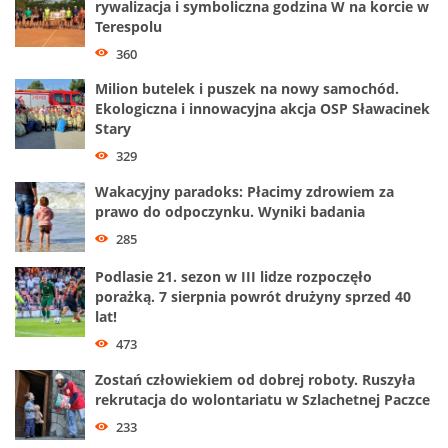
rywalizacja i symboliczna godzina W na korcie w
Terespolu
360
Milion butelek i puszek na nowy samochód.
Ekologiczna i innowacyjna akcja OSP Sławacinek
Stary
329
Wakacyjny paradoks: Płacimy zdrowiem za
prawo do odpoczynku. Wyniki badania
285
Podlasie 21. sezon w III lidze rozpoczęło
porażką. 7 sierpnia powrót drużyny sprzed 40
lat!
473
Zostań człowiekiem od dobrej roboty. Ruszyła
rekrutacja do wolontariatu w Szlachetnej Paczce
233