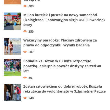
403
Milion butelek i puszek na nowy samochód.
Ekologiczna i innowacyjna akcja OSP Sławacinek
Stary
355
Wakacyjny paradoks: Płacimy zdrowiem za
prawo do odpoczynku. Wyniki badania
307
Podlasie 21. sezon w III lidze rozpoczęło
porażką. 7 sierpnia powrót drużyny sprzed 40
lat!
501
Zostań człowiekiem od dobrej roboty. Ruszyła
rekrutacja do wolontariatu w Szlachetnej Paczce
240