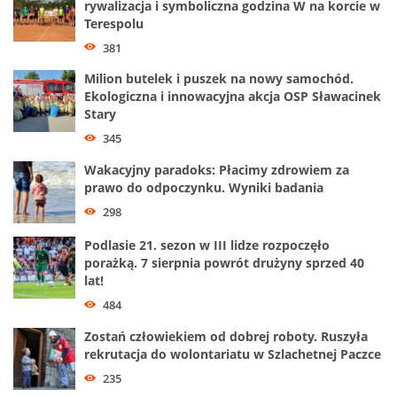
rywalizacja i symboliczna godzina W na korcie w
Terespolu
381
Milion butelek i puszek na nowy samochód.
Ekologiczna i innowacyjna akcja OSP Sławacinek
Stary
345
Wakacyjny paradoks: Płacimy zdrowiem za
prawo do odpoczynku. Wyniki badania
298
Podlasie 21. sezon w III lidze rozpoczęło
porażką. 7 sierpnia powrót drużyny sprzed 40
lat!
484
Zostań człowiekiem od dobrej roboty. Ruszyła
rekrutacja do wolontariatu w Szlachetnej Paczce
235