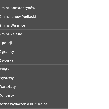
Gmina Konstantynów
Gmina Janów Podlaski
Gmina Wisznice
Gmina Zalesie
Z policji
Z granicy
Z wojska
Książki
Wystawy
Warsztaty
Koncerty
Różne wydarzenia kulturalne