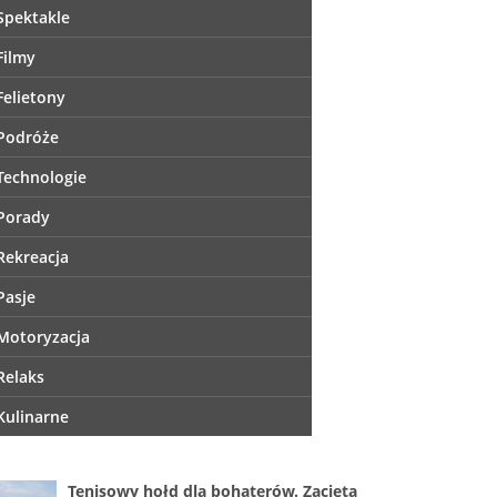
Spektakle
Filmy
Felietony
Podróże
Technologie
Porady
Rekreacja
Pasje
Motoryzacja
Relaks
Kulinarne
Tenisowy hołd dla bohaterów. Zacięta