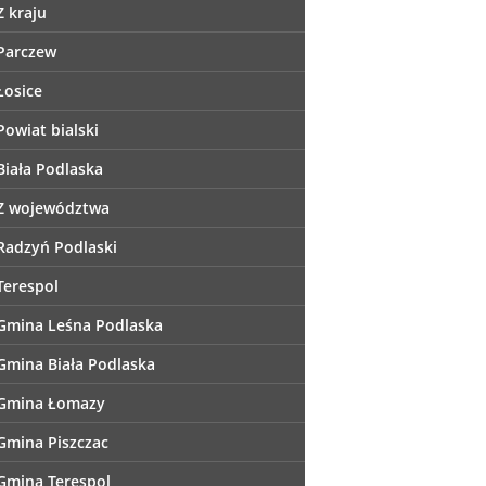
Z kraju
Parczew
Łosice
Powiat bialski
Biała Podlaska
Z województwa
Radzyń Podlaski
Terespol
Gmina Leśna Podlaska
Gmina Biała Podlaska
Gmina Łomazy
Gmina Piszczac
Gmina Terespol