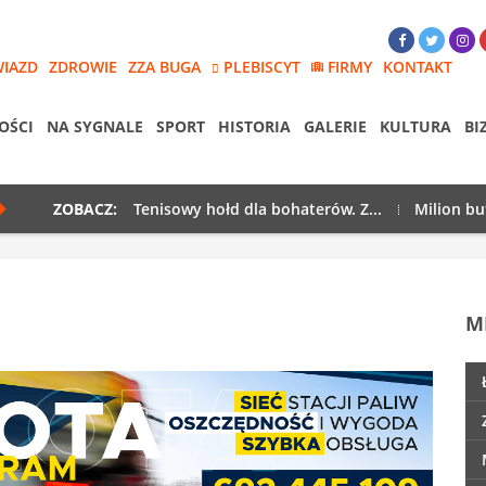
WIAZD
ZDROWIE
ZZA BUGA
PLEBISCYT
FIRMY
KONTAKT
OŚCI
NA SYGNALE
SPORT
HISTORIA
GALERIE
KULTURA
BI
ZOBACZ:
Tenisowy hołd dla bohaterów. Z...
Milion bu
M