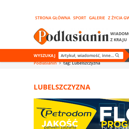
STRONA GŁÓWNA
SPORT
GALERIE
Z ŻYCIA G
WIADOM
Z KRAJU
WYSZUKAJ
Podlasianin
tag: Lubelszczyzna
LUBELSZCZYZNA