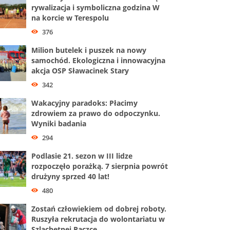
rywalizacja i symboliczna godzina W
na korcie w Terespolu
376
Milion butelek i puszek na nowy
samochód. Ekologiczna i innowacyjna
akcja OSP Sławacinek Stary
342
Wakacyjny paradoks: Płacimy
zdrowiem za prawo do odpoczynku.
Wyniki badania
294
Podlasie 21. sezon w III lidze
rozpoczęło porażką. 7 sierpnia powrót
drużyny sprzed 40 lat!
480
Zostań człowiekiem od dobrej roboty.
Ruszyła rekrutacja do wolontariatu w
Szlachetnej Paczce