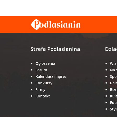
Strefa Podlasianina
Dzia
Ogłoszenia
Wia
Forum
Na 
Kalendarz imprez
Spo
Konkursy
Gal
Firmy
Biz
Kontakt
Kul
Edu
Styl