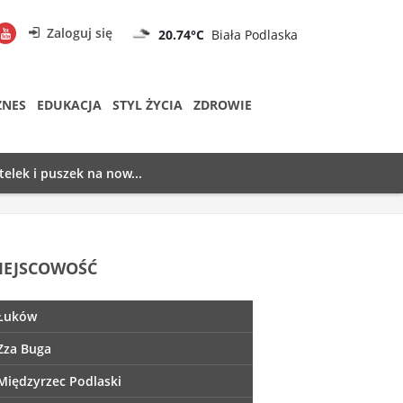
Zaloguj się
20.74°C
Biała Podlaska
ZNES
EDUKACJA
STYL ŻYCIA
ZDROWIE
telek i puszek na now...
IEJSCOWOŚĆ
Łuków
Zza Buga
Międzyrzec Podlaski