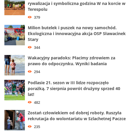
rywalizacja i symboliczna godzina W na korcie w
Terespolu
379
Milion butelek i puszek na nowy samochód.
Ekologiczna i innowacyjna akcja OSP Sławacinek
Stary
344
Wakacyjny paradoks: Płacimy zdrowiem za
prawo do odpoczynku. Wyniki badania
294
Podlasie 21. sezon w III lidze rozpoczęło
porażką. 7 sierpnia powrót drużyny sprzed 40
lat!
482
Zostań człowiekiem od dobrej roboty. Ruszyła
rekrutacja do wolontariatu w Szlachetnej Paczce
235