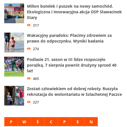
Milion butelek i puszek na nowy samochód.
Ekologiczna i innowacyjna akcja OSP Sławacinek
Stary
317
Wakacyjny paradoks: Płacimy zdrowiem za
prawo do odpoczynku. Wyniki badania
274
Podlasie 21. sezon w III lidze rozpoczęło
porażką. 7 sierpnia powrót drużyny sprzed 40
lat!
465
Zostań człowiekiem od dobrej roboty. Ruszyła
rekrutacja do wolontariatu w Szlachetnej Paczce
227
P
W
Ś
C
P
S
N