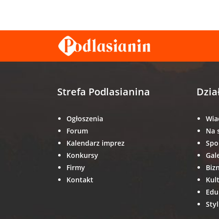
Strefa Podlasianina
Dzia
Ogłoszenia
Wia
Forum
Na 
Kalendarz imprez
Spo
Konkursy
Gal
Firmy
Biz
Kontakt
Kul
Edu
Styl