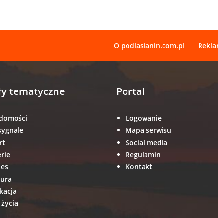
O podlasianin.com.pl
Rekl
ły tematyczne
Portal
domości
Logowanie
sygnale
Mapa serwisu
rt
Social media
erie
Regulamin
nes
Kontakt
tura
kacja
 życia