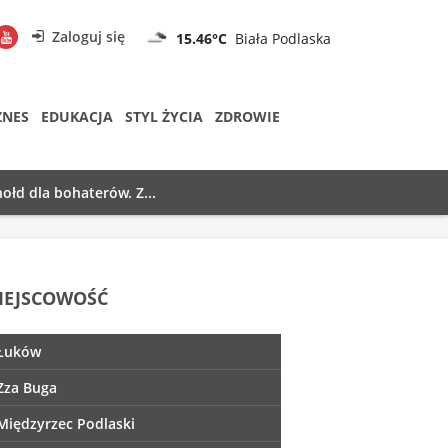
Zaloguj się
15.46°C
Biała Podlaska
ZNES
EDUKACJA
STYL ŻYCIA
ZDROWIE
ołd dla bohaterów. Z...
IEJSCOWOŚĆ
Łuków
Zza Buga
Międzyrzec Podlaski