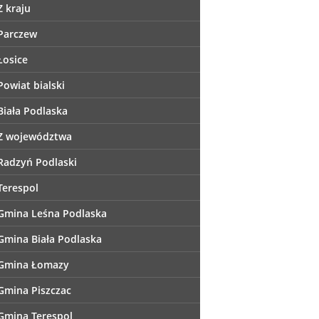
Z kraju
Parczew
Łosice
Powiat bialski
Biała Podlaska
Z województwa
Radzyń Podlaski
Terespol
Gmina Leśna Podlaska
Gmina Biała Podlaska
Gmina Łomazy
Gmina Piszczac
Gmina Terespol