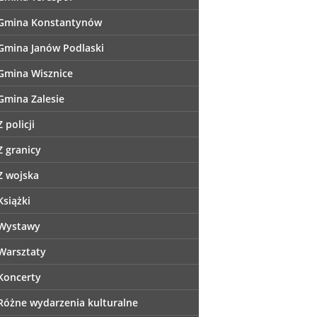
Gmina Konstantynów
Gmina Janów Podlaski
Gmina Wisznice
Gmina Zalesie
Z policji
Z granicy
Z wojska
Książki
Wystawy
Warsztaty
Koncerty
Różne wydarzenia kulturalne