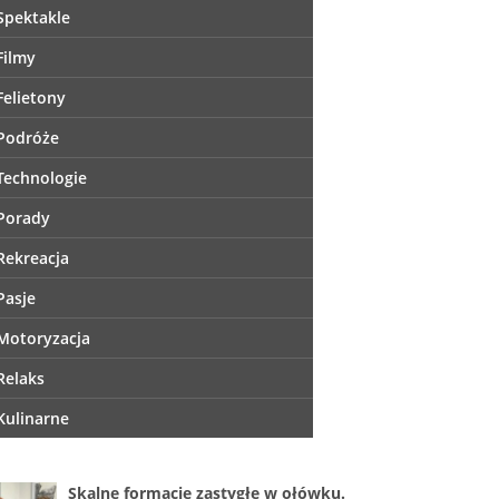
Spektakle
Filmy
Felietony
Podróże
Technologie
Porady
Rekreacja
Pasje
Motoryzacja
Relaks
Kulinarne
Skalne formacje zastygłe w ołówku.