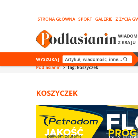
STRONA GŁÓWNA
SPORT
GALERIE
Z ŻYCIA G
WIADOM
Z KRAJU
WYSZUKAJ
Podlasianin
tag: koszyczek
KOSZYCZEK