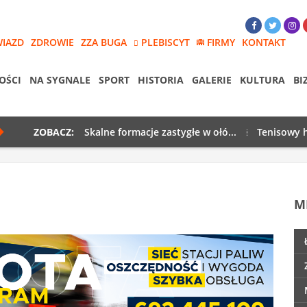
WIAZD
ZDROWIE
ZZA BUGA
PLEBISCYT
FIRMY
KONTAKT
OŚCI
NA SYGNALE
SPORT
HISTORIA
GALERIE
KULTURA
BI
ZOBACZ:
Skalne formacje zastygłe w ołó...
Tenisowy h
M