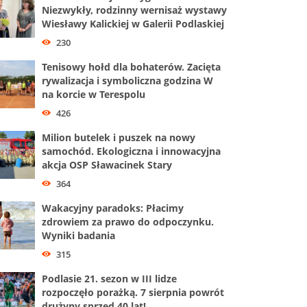
Niezwykły, rodzinny wernisaż wystawy
Wiesławy Kalickiej w Galerii Podlaskiej
230
Tenisowy hołd dla bohaterów. Zacięta
rywalizacja i symboliczna godzina W
na korcie w Terespolu
426
Milion butelek i puszek na nowy
samochód. Ekologiczna i innowacyjna
akcja OSP Sławacinek Stary
364
Wakacyjny paradoks: Płacimy
zdrowiem za prawo do odpoczynku.
Wyniki badania
315
Podlasie 21. sezon w III lidze
rozpoczęło porażką. 7 sierpnia powrót
drużyny sprzed 40 lat!