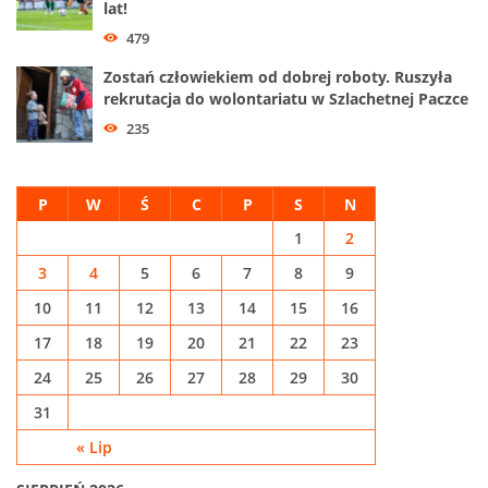
lat!
479
Zostań człowiekiem od dobrej roboty. Ruszyła
rekrutacja do wolontariatu w Szlachetnej Paczce
235
P
W
Ś
C
P
S
N
1
2
3
4
5
6
7
8
9
10
11
12
13
14
15
16
17
18
19
20
21
22
23
24
25
26
27
28
29
30
31
« Lip