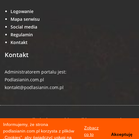
Logowanie
Mapa serwisu
Social media
Regulamin
Kontakt
Kontakt
Administratorem portalu jest:
Podlasianin.com.pl
kontakt@podlasianin.com.pl
© 2026 podlasianin.com.pl | Wszelkie prawa zastrzeżone
Informujemy, że strona
Zobacz
podlasianin.com.pl korzysta z plików
co to
Akceptuję
„Cookies”, aby świadczyć usługi na