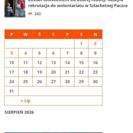
rekrutacja do wolontariatu w Szlachetnej Paczce
243
P
W
Ś
C
P
S
N
1
2
3
4
5
6
7
8
9
10
11
12
13
14
15
16
17
18
19
20
21
22
23
24
25
26
27
28
29
30
31
« Lip
SIERPIEŃ 2026