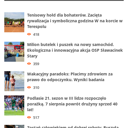
Tenisowy hołd dla bohaterów. Zacięta
rywalizacja i symboliczna godzina W na korcie w
Terespolu
418
Milion butelek i puszek na nowy samochód.
Ekologiczna i innowacyjna akcja OSP Sławacinek
Stary
359
Wakacyjny paradoks: Płacimy zdrowiem za
prawo do odpoczynku. Wyniki badania
310
Podlasie 21. sezon w III lidze rozpoczęło
porażką. 7 sierpnia powrót drużyny sprzed 40
lat!
517
Zostań człowiekiem od dobrej roboty. Ruszyła