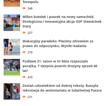
Terespolu
348
Milion butelek i puszek na nowy samochód.
Ekologiczna i innowacyjna akcja OSP Sławacinek
Stary
327
Wakacyjny paradoks: Płacimy zdrowiem za
prawo do odpoczynku. Wyniki badania
279
Podlasie 21. sezon w III lidze rozpoczęło
porażką. 7 sierpnia powrót drużyny sprzed 40
lat!
470
Zostań człowiekiem od dobrej roboty. Ruszyła
rekrutacja do wolontariatu w Szlachetnej Paczce
231