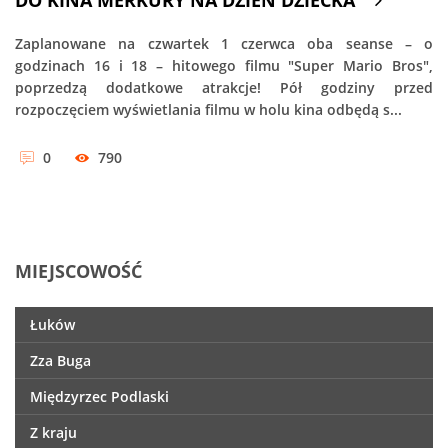
DO KINA MERKURY NA DZIEŃ DZIECKA
Zaplanowane na czwartek 1 czerwca oba seanse – o
godzinach 16 i 18 – hitowego filmu "Super Mario Bros",
poprzedzą dodatkowe atrakcje! Pół godziny przed
rozpoczęciem wyświetlania filmu w holu kina odbędą s...
0
790
MIEJSCOWOŚĆ
Łuków
Zza Buga
Międzyrzec Podlaski
Z kraju