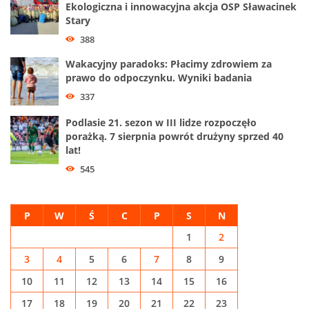
Ekologiczna i innowacyjna akcja OSP Sławacinek
Stary
388
Wakacyjny paradoks: Płacimy zdrowiem za
prawo do odpoczynku. Wyniki badania
337
Podlasie 21. sezon w III lidze rozpoczęło
porażką. 7 sierpnia powrót drużyny sprzed 40
lat!
545
P
W
Ś
C
P
S
N
1
2
3
4
5
6
7
8
9
10
11
12
13
14
15
16
17
18
19
20
21
22
23