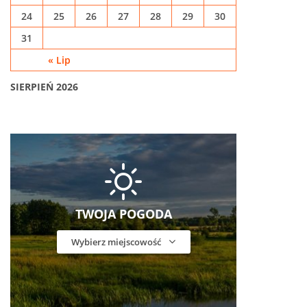
24
25
26
27
28
29
30
31
« Lip
SIERPIEŃ 2026
TWOJA POGODA
Wybierz miejscowość