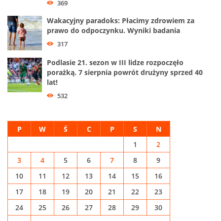
369
Wakacyjny paradoks: Płacimy zdrowiem za
prawo do odpoczynku. Wyniki badania
317
Podlasie 21. sezon w III lidze rozpoczęło
porażką. 7 sierpnia powrót drużyny sprzed 40
lat!
532
P
W
Ś
C
P
S
N
1
2
3
4
5
6
7
8
9
10
11
12
13
14
15
16
17
18
19
20
21
22
23
24
25
26
27
28
29
30