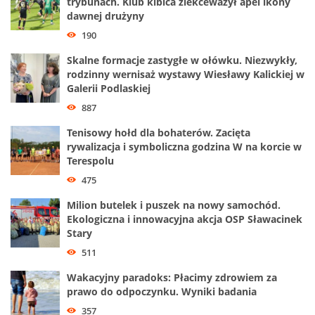
trybunach. Klub kibica zlekceważył apel ikony
dawnej drużyny
190
Skalne formacje zastygłe w ołówku. Niezwykły,
rodzinny wernisaż wystawy Wiesławy Kalickiej w
Galerii Podlaskiej
887
Tenisowy hołd dla bohaterów. Zacięta
rywalizacja i symboliczna godzina W na korcie w
Terespolu
475
Milion butelek i puszek na nowy samochód.
Ekologiczna i innowacyjna akcja OSP Sławacinek
Stary
511
Wakacyjny paradoks: Płacimy zdrowiem za
prawo do odpoczynku. Wyniki badania
357