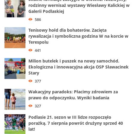
rodzinny wernisaż wystawy Wiesławy Kalickiej w
Galerii Podlaskiej
586
Tenisowy hołd dla bohaterów. Zacięta
rywalizacja i symboliczna godzina W na korcie w
Terespolu
441
Milion butelek i puszek na nowy samochód.
Ekologiczna i innowacyjna akcja OSP Sławacinek
Stary
377
Wakacyjny paradoks: Płacimy zdrowiem za
prawo do odpoczynku. Wyniki badania
327
Podlasie 21. sezon w III lidze rozpoczęło
porażką. 7 sierpnia powrót drużyny sprzed 40
lat!