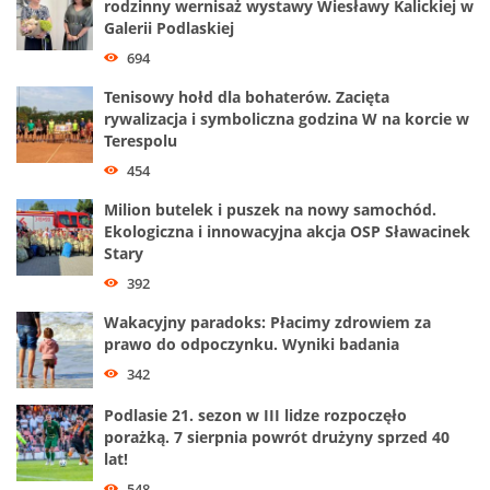
rodzinny wernisaż wystawy Wiesławy Kalickiej w
Galerii Podlaskiej
694
Tenisowy hołd dla bohaterów. Zacięta
rywalizacja i symboliczna godzina W na korcie w
Terespolu
454
Milion butelek i puszek na nowy samochód.
Ekologiczna i innowacyjna akcja OSP Sławacinek
Stary
392
Wakacyjny paradoks: Płacimy zdrowiem za
prawo do odpoczynku. Wyniki badania
342
Podlasie 21. sezon w III lidze rozpoczęło
porażką. 7 sierpnia powrót drużyny sprzed 40
lat!
548