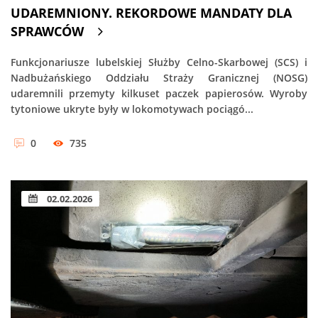
UDAREMNIONY. REKORDOWE MANDATY DLA
SPRAWCÓW
Funkcjonariusze lubelskiej Służby Celno-Skarbowej (SCS) i
Nadbużańskiego Oddziału Straży Granicznej (NOSG)
udaremnili przemyty kilkuset paczek papierosów. Wyroby
tytoniowe ukryte były w lokomotywach pociągó...
0
735
02.02.2026