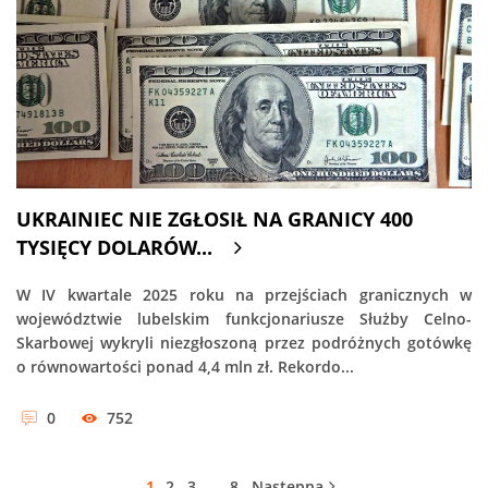
UKRAINIEC NIE ZGŁOSIŁ NA GRANICY 400
TYSIĘCY DOLARÓW...
W IV kwartale 2025 roku na przejściach granicznych w
województwie lubelskim funkcjonariusze Służby Celno-
Skarbowej wykryli niezgłoszoną przez podróżnych gotówkę
o równowartości ponad 4,4 mln zł. Rekordo...
0
752
1
2
3
…
8
Następna