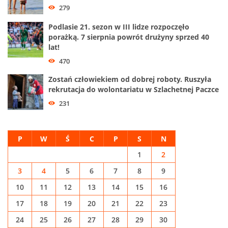
279
Podlasie 21. sezon w III lidze rozpoczęło
porażką. 7 sierpnia powrót drużyny sprzed 40
lat!
470
Zostań człowiekiem od dobrej roboty. Ruszyła
rekrutacja do wolontariatu w Szlachetnej Paczce
231
P
W
Ś
C
P
S
N
1
2
3
4
5
6
7
8
9
10
11
12
13
14
15
16
17
18
19
20
21
22
23
24
25
26
27
28
29
30