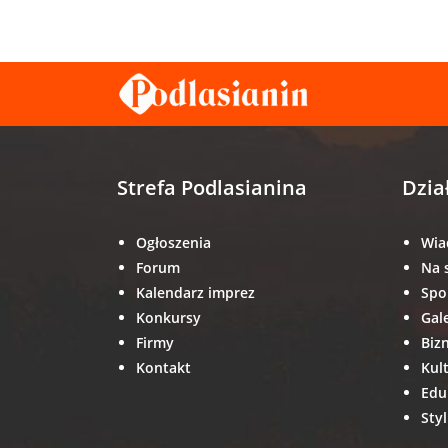
Strefa Podlasianina
Dzia
Ogłoszenia
Wia
Forum
Na 
Kalendarz imprez
Spo
Konkursy
Gal
Firmy
Biz
Kontakt
Kul
Edu
Styl