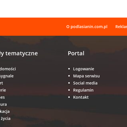
O podlasianin.com.pl
Rekl
ły tematyczne
Portal
domości
Logowanie
sygnale
Mapa serwisu
rt
Social media
erie
Regulamin
nes
Kontakt
tura
kacja
 życia