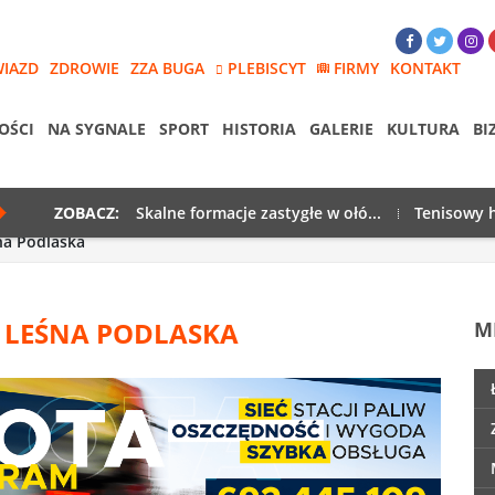
WIAZD
ZDROWIE
ZZA BUGA
PLEBISCYT
FIRMY
KONTAKT
OŚCI
NA SYGNALE
SPORT
HISTORIA
GALERIE
KULTURA
BI
ZOBACZ:
Skalne formacje zastygłe w ołó...
Tenisowy h
na Podlaska
 LEŚNA PODLASKA
M