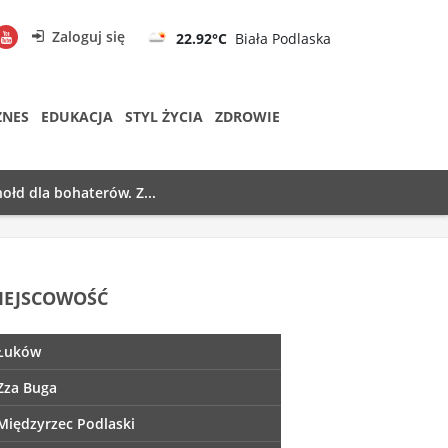
Zaloguj się
22.92°C
Biała Podlaska
ZNES
EDUKACJA
STYL ŻYCIA
ZDROWIE
ołd dla bohaterów. Z...
IEJSCOWOŚĆ
Łuków
Zza Buga
Międzyrzec Podlaski