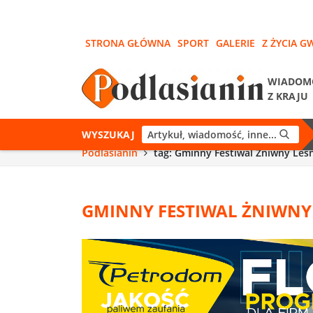
STRONA GŁÓWNA
SPORT
GALERIE
Z ŻYCIA G
WIADOM
Z KRAJU
WYSZUKAJ
Podlasianin
tag: Gminny Festiwal Żniwny Leś
GMINNY FESTIWAL ŻNIWNY