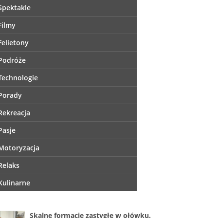
Spektakle
Filmy
Felietony
Podróże
Technologie
Porady
Rekreacja
Pasje
Motoryzacja
Relaks
Kulinarne
Skalne formacje zastygłe w ołówku.