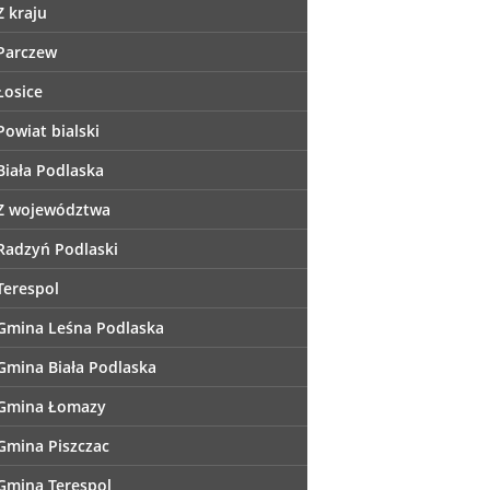
Z kraju
Parczew
Łosice
Powiat bialski
Biała Podlaska
Z województwa
Radzyń Podlaski
Terespol
Gmina Leśna Podlaska
Gmina Biała Podlaska
Gmina Łomazy
Gmina Piszczac
Gmina Terespol