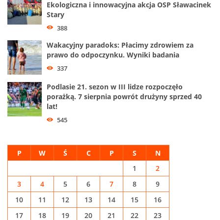
Ekologiczna i innowacyjna akcja OSP Sławacinek
Stary
388
Wakacyjny paradoks: Płacimy zdrowiem za
prawo do odpoczynku. Wyniki badania
337
Podlasie 21. sezon w III lidze rozpoczęło
porażką. 7 sierpnia powrót drużyny sprzed 40
lat!
545
P
W
Ś
C
P
S
N
1
2
3
4
5
6
7
8
9
10
11
12
13
14
15
16
17
18
19
20
21
22
23