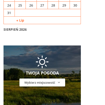
24
25
26
27
28
29
30
31
« Lip
SIERPIEŃ 2026
TWOJA POGODA
Wybierz miejscowość