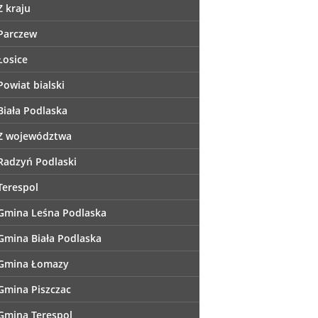
Z kraju
Parczew
Łosice
Powiat bialski
Biała Podlaska
Z województwa
Radzyń Podlaski
Terespol
Gmina Leśna Podlaska
Gmina Biała Podlaska
Gmina Łomazy
Gmina Piszczac
Gmina Terespol