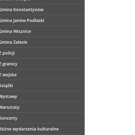
Gmina Konstantynów
Gmina Janów Podlaski
Gmina Wisznice
Gmina Zalesie
Z policji
Z granicy
Z wojska
Książki
Wystawy
Warsztaty
Koncerty
Różne wydarzenia kulturalne