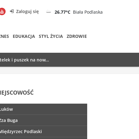
Zaloguj się
26.77°C
Biała Podlaska
ZNES
EDUKACJA
STYL ŻYCIA
ZDROWIE
telek i puszek na now...
IEJSCOWOŚĆ
Łuków
Zza Buga
Międzyrzec Podlaski