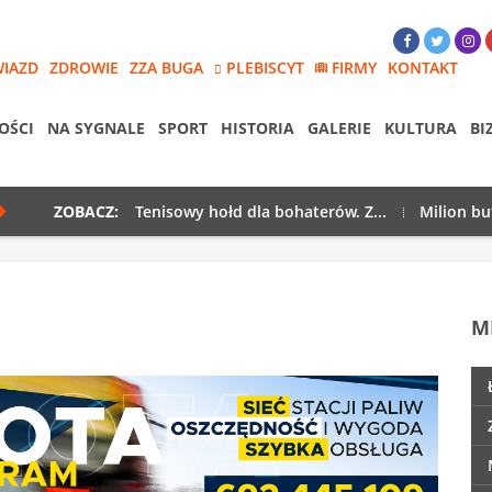
WIAZD
ZDROWIE
ZZA BUGA
PLEBISCYT
FIRMY
KONTAKT
OŚCI
NA SYGNALE
SPORT
HISTORIA
GALERIE
KULTURA
BI
ZOBACZ:
Tenisowy hołd dla bohaterów. Z...
Milion bu
M