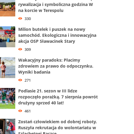
rywalizacja i symboliczna godzina W
na korcie w Terespolu
330
Milion butelek i puszek na nowy
samochód. Ekologiczna i innowacyjna
akcja OSP Sławacinek Stary
309
Wakacyjny paradoks: Płacimy
zdrowiem za prawo do odpoczynku.
Wyniki badania
271
Podlasie 21. sezon w III lidze
rozpoczęło porażką. 7 sierpnia powrót
drużyny sprzed 40 lat!
461
Zostań człowiekiem od dobrej roboty.
Ruszyła rekrutacja do wolontariatu w
Szlachetnej Paczce