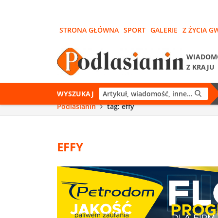
STRONA GŁÓWNA
SPORT
GALERIE
Z ŻYCIA G
WIADOM
Z KRAJU
WYSZUKAJ
Podlasianin
tag: effy
EFFY