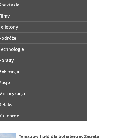
Spektakle
Filmy
Felietony
Podróże
Technologie
Porady
Rekreacja
Pasje
Motoryzacja
Relaks
Kulinarne
Tenisowy hołd dla bohaterów. Zacięta