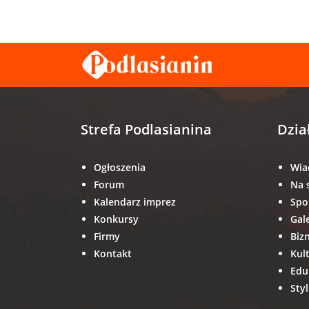
Strefa Podlasianina
Dzia
Ogłoszenia
Wia
Forum
Na 
Kalendarz imprez
Spo
Konkursy
Gal
Firmy
Biz
Kontakt
Kul
Edu
Styl