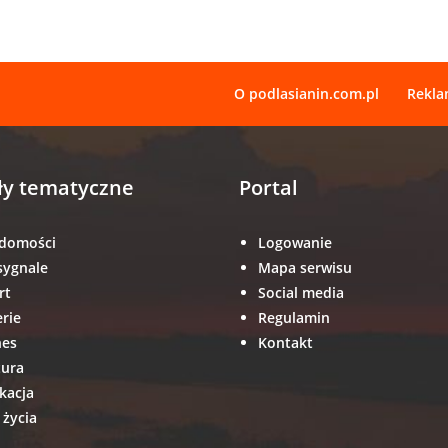
O podlasianin.com.pl
Rekl
ły tematyczne
Portal
domości
Logowanie
sygnale
Mapa serwisu
rt
Social media
erie
Regulamin
nes
Kontakt
tura
kacja
 życia