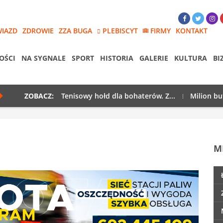
WIAZD
ZDROWIE
ZZA BUGA
PLEBISCYT
FIRMY
KONTAKT
OŚCI
NA SYGNALE
SPORT
HISTORIA
GALERIE
KULTURA
BI
ZOBACZ:
Tenisowy hołd dla bohaterów. Z...
Milion bu
M