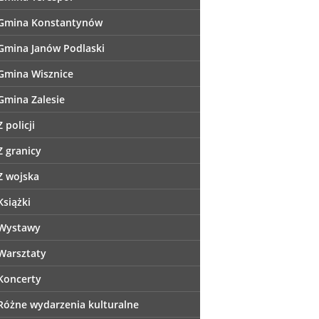
Gmina Konstantynów
Gmina Janów Podlaski
Gmina Wisznice
Gmina Zalesie
Z policji
Z granicy
Z wojska
Książki
Wystawy
Warsztaty
Koncerty
Różne wydarzenia kulturalne