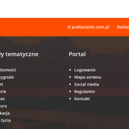
O podlasianin.com.pl
Rekl
ły tematyczne
Portal
domości
Logowanie
sygnale
Mapa serwisu
rt
Social media
erie
Regulamin
nes
Kontakt
tura
kacja
 życia