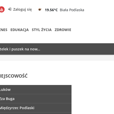
Zaloguj się
19.56°C
Biała Podlaska
ZNES
EDUKACJA
STYL ŻYCIA
ZDROWIE
telek i puszek na now...
IEJSCOWOŚĆ
Łuków
Zza Buga
Międzyrzec Podlaski