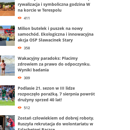
rywalizacja i symboliczna godzina W
na korcie w Terespolu
411
Milion butelek i puszek na nowy
samochód. Ekologiczna i innowacyjna
akcja OSP Sławacinek Stary
358
Wakacyjny paradoks: Płacimy
zdrowiem za prawo do odpoczynku.
Wyniki badania
309
Podlasie 21. sezon w III lidze
rozpoczęło porażką. 7 sierpnia powrót
drużyny sprzed 40 lat!
512
Zostań człowiekiem od dobrej roboty.
Ruszyła rekrutacja do wolontariatu w
Szlachetnej Paczce