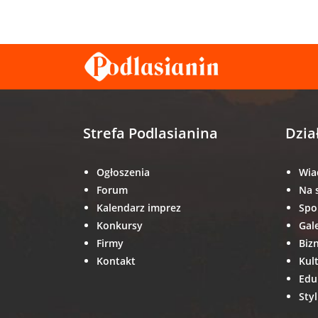
Strefa Podlasianina
Dzia
Ogłoszenia
Wia
Forum
Na 
Kalendarz imprez
Spo
Konkursy
Gal
Firmy
Biz
Kontakt
Kul
Edu
Styl