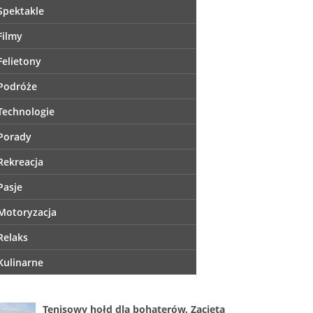
Spektakle
Filmy
Felietony
Podróże
Technologie
Porady
Rekreacja
Pasje
Motoryzacja
Relaks
Kulinarne
Tenisowy hołd dla bohaterów. Zacięta