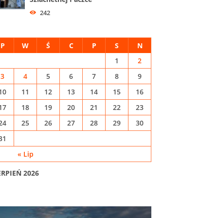
242
P
W
Ś
C
P
S
N
1
2
3
4
5
6
7
8
9
10
11
12
13
14
15
16
17
18
19
20
21
22
23
24
25
26
27
28
29
30
31
« Lip
ERPIEŃ 2026