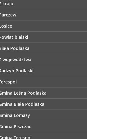
Z kraju
Parczew
Łosice
Powiat bialski
Biała Podlaska
Z województwa
Radzyń Podlaski
Terespol
Gmina Leśna Podlaska
Gmina Biała Podlaska
Gmina Łomazy
Gmina Piszczac
Gmina Terespol