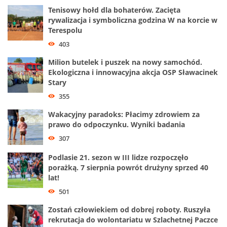
Tenisowy hołd dla bohaterów. Zacięta
rywalizacja i symboliczna godzina W na korcie w
Terespolu
403
Milion butelek i puszek na nowy samochód.
Ekologiczna i innowacyjna akcja OSP Sławacinek
Stary
355
Wakacyjny paradoks: Płacimy zdrowiem za
prawo do odpoczynku. Wyniki badania
307
Podlasie 21. sezon w III lidze rozpoczęło
porażką. 7 sierpnia powrót drużyny sprzed 40
lat!
501
Zostań człowiekiem od dobrej roboty. Ruszyła
rekrutacja do wolontariatu w Szlachetnej Paczce