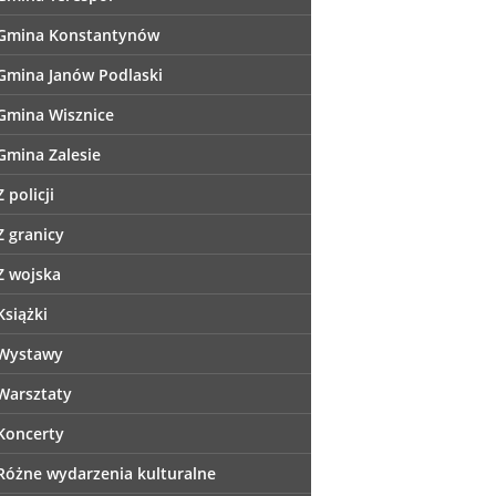
Gmina Konstantynów
Gmina Janów Podlaski
Gmina Wisznice
Gmina Zalesie
Z policji
Z granicy
Z wojska
Książki
Wystawy
Warsztaty
Koncerty
Różne wydarzenia kulturalne