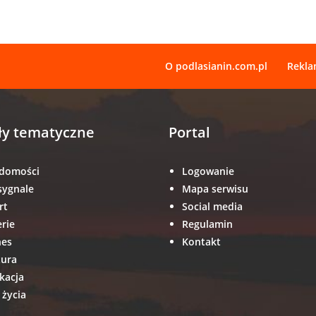
O podlasianin.com.pl
Rekl
ły tematyczne
Portal
domości
Logowanie
sygnale
Mapa serwisu
rt
Social media
erie
Regulamin
nes
Kontakt
tura
kacja
 życia