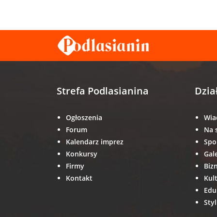
Strefa Podlasianina
Dzia
Ogłoszenia
Wia
Forum
Na 
Kalendarz imprez
Spo
Konkursy
Gal
Firmy
Biz
Kontakt
Kul
Edu
Styl