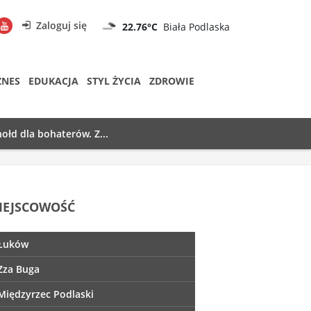
Zaloguj się
22.76°C
Biała Podlaska
ZNES
EDUKACJA
STYL ŻYCIA
ZDROWIE
ołd dla bohaterów. Z...
IEJSCOWOŚĆ
Łuków
Zza Buga
Międzyrzec Podlaski