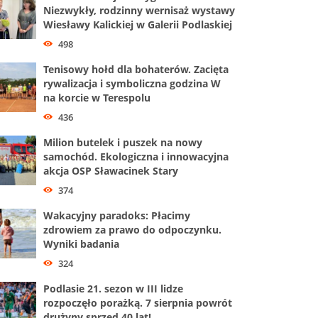
Niezwykły, rodzinny wernisaż wystawy
Wiesławy Kalickiej w Galerii Podlaskiej
498
Tenisowy hołd dla bohaterów. Zacięta
rywalizacja i symboliczna godzina W
na korcie w Terespolu
436
Milion butelek i puszek na nowy
samochód. Ekologiczna i innowacyjna
akcja OSP Sławacinek Stary
374
Wakacyjny paradoks: Płacimy
zdrowiem za prawo do odpoczynku.
Wyniki badania
324
Podlasie 21. sezon w III lidze
rozpoczęło porażką. 7 sierpnia powrót
drużyny sprzed 40 lat!