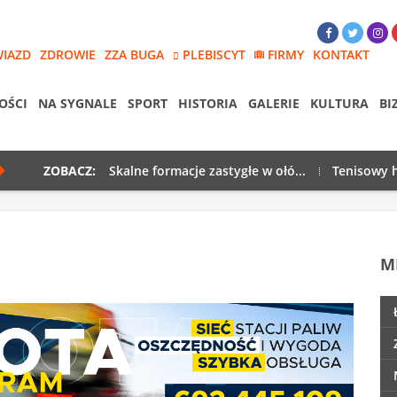
WIAZD
ZDROWIE
ZZA BUGA
PLEBISCYT
FIRMY
KONTAKT
OŚCI
NA SYGNALE
SPORT
HISTORIA
GALERIE
KULTURA
BI
ZOBACZ:
Skalne formacje zastygłe w ołó...
Tenisowy h
M