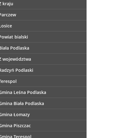
Z kraju
Parczew
Łosice
Powiat bialski
Biała Podlaska
Z województwa
Radzyń Podlaski
Terespol
Gmina Leśna Podlaska
Gmina Biała Podlaska
Gmina Łomazy
Gmina Piszczac
Gmina Terespol