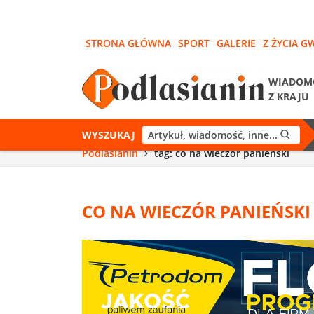
STRONA GŁÓWNA
SPORT
GALERIE
Z ŻYCIA G
WIADOM
Z KRAJU
WYSZUKAJ
Podlasianin
tag: co na wieczór panieński
CO NA WIECZÓR PANIEŃSKI