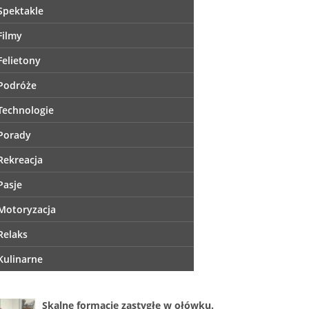
Spektakle
Filmy
Felietony
Podróże
Technologie
Porady
Rekreacja
Pasje
Motoryzacja
Relaks
Kulinarne
Skalne formacje zastygłe w ołówku.