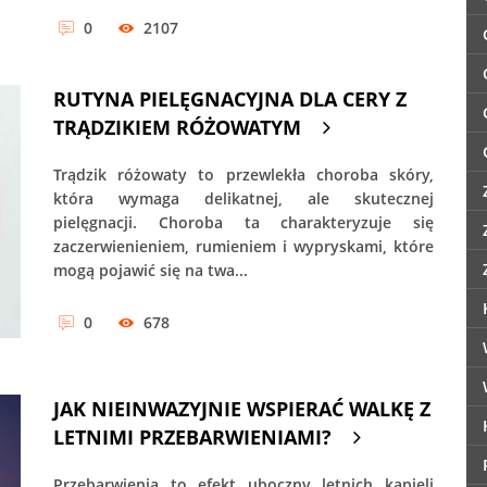
0
2107
RUTYNA PIELĘGNACYJNA DLA CERY Z
TRĄDZIKIEM RÓŻOWATYM
Trądzik różowaty to przewlekła choroba skóry,
która wymaga delikatnej, ale skutecznej
pielęgnacji. Choroba ta charakteryzuje się
zaczerwienieniem, rumieniem i wypryskami, które
mogą pojawić się na twa...
0
678
JAK NIEINWAZYJNIE WSPIERAĆ WALKĘ Z
LETNIMI PRZEBARWIENIAMI?
Przebarwienia to efekt uboczny letnich kąpieli