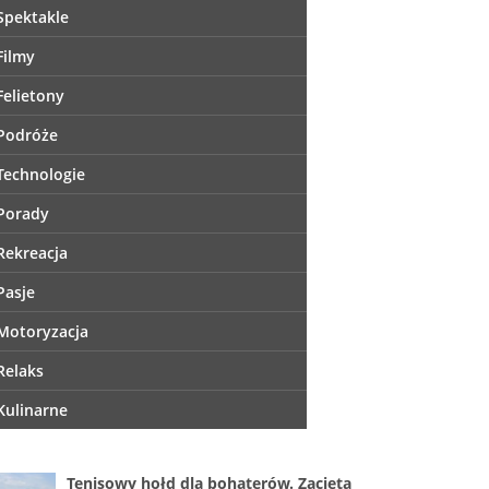
Spektakle
Filmy
Felietony
Podróże
Technologie
Porady
Rekreacja
Pasje
Motoryzacja
Relaks
Kulinarne
Tenisowy hołd dla bohaterów. Zacięta