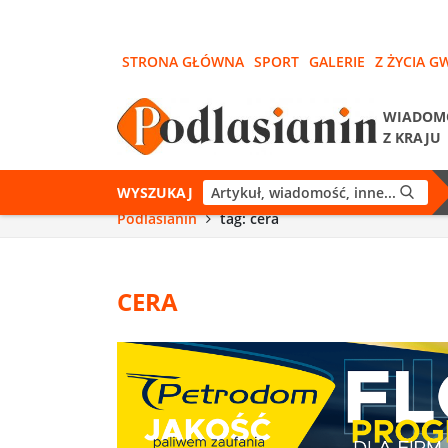
STRONA GŁÓWNA
SPORT
GALERIE
Z ŻYCIA G
WIADOM
Z KRAJU
WYSZUKAJ
Podlasianin
tag: cera
CERA