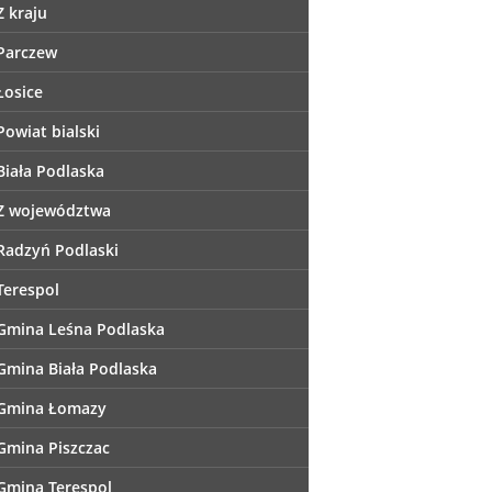
Z kraju
Parczew
Łosice
Powiat bialski
Biała Podlaska
Z województwa
Radzyń Podlaski
Terespol
Gmina Leśna Podlaska
Gmina Biała Podlaska
Gmina Łomazy
Gmina Piszczac
Gmina Terespol