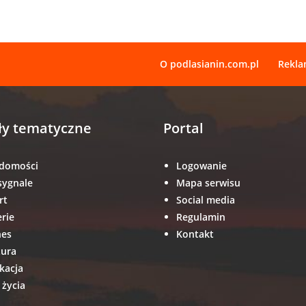
O podlasianin.com.pl
Rekl
ły tematyczne
Portal
domości
Logowanie
sygnale
Mapa serwisu
rt
Social media
erie
Regulamin
nes
Kontakt
tura
kacja
 życia