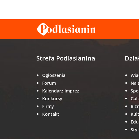
Strefa Podlasianina
Dzia
Ogłoszenia
Wia
Forum
Na 
Kalendarz imprez
Spo
Konkursy
Gal
Firmy
Biz
Kontakt
Kul
Edu
Styl