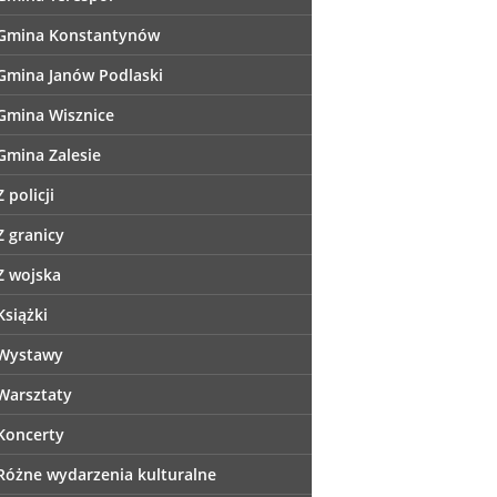
Gmina Konstantynów
Gmina Janów Podlaski
Gmina Wisznice
Gmina Zalesie
Z policji
Z granicy
Z wojska
Książki
Wystawy
Warsztaty
Koncerty
Różne wydarzenia kulturalne