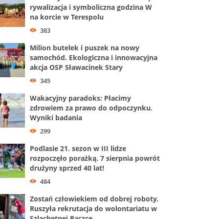
rywalizacja i symboliczna godzina W
na korcie w Terespolu
383
Milion butelek i puszek na nowy
samochód. Ekologiczna i innowacyjna
akcja OSP Sławacinek Stary
345
Wakacyjny paradoks: Płacimy
zdrowiem za prawo do odpoczynku.
Wyniki badania
299
Podlasie 21. sezon w III lidze
rozpoczęło porażką. 7 sierpnia powrót
drużyny sprzed 40 lat!
484
Zostań człowiekiem od dobrej roboty.
Ruszyła rekrutacja do wolontariatu w
Szlachetnej Paczce