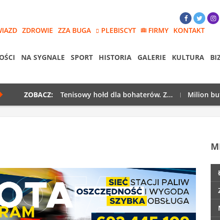
WIAZD
ZDROWIE
ZZA BUGA
PLEBISCYT
FIRMY
KONTAKT
OŚCI
NA SYGNALE
SPORT
HISTORIA
GALERIE
KULTURA
BI
ZOBACZ:
Tenisowy hołd dla bohaterów. Z...
Milion bu
M