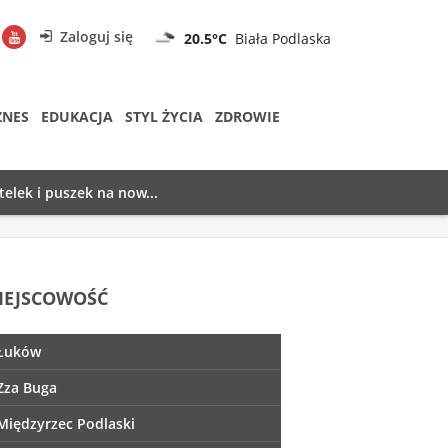
Zaloguj się
20.5°C
Biała Podlaska
ZNES
EDUKACJA
STYL ŻYCIA
ZDROWIE
telek i puszek na now...
IEJSCOWOŚĆ
Łuków
Zza Buga
Międzyrzec Podlaski