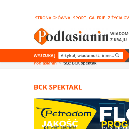
STRONA GŁÓWNA
SPORT
GALERIE
Z ŻYCIA G
WIADOM
Z KRAJU
WYSZUKAJ
Podlasianin
tag: BCK spektakl
BCK SPEKTAKL