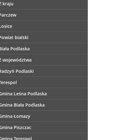
Z kraju
Parczew
Łosice
Powiat bialski
Biała Podlaska
Z województwa
Radzyń Podlaski
Terespol
Gmina Leśna Podlaska
Gmina Biała Podlaska
Gmina Łomazy
Gmina Piszczac
Gmina Terespol