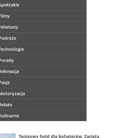
Spektakle
Filmy
Felietony
Podróże
Technologie
Porady
Rekreacja
Pasje
Motoryzacja
Relaks
Kulinarne
Tenisowy hołd dla bohaterów. Zacięta