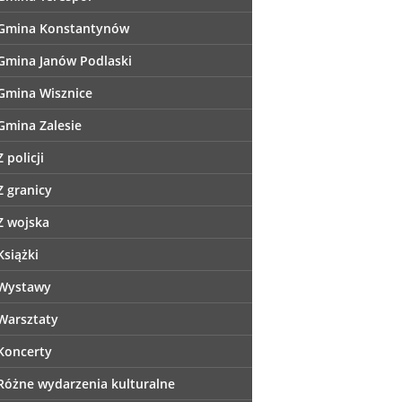
Gmina Konstantynów
Gmina Janów Podlaski
Gmina Wisznice
Gmina Zalesie
Z policji
Z granicy
Z wojska
Książki
Wystawy
Warsztaty
Koncerty
Różne wydarzenia kulturalne