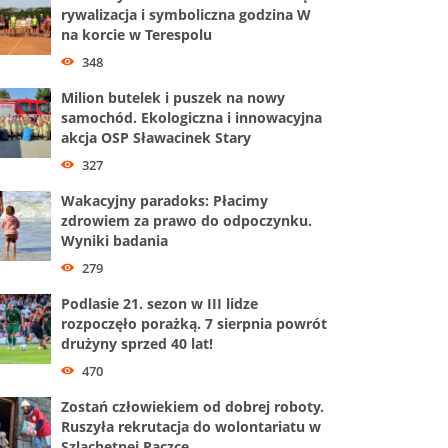
rywalizacja i symboliczna godzina W
na korcie w Terespolu
348
Milion butelek i puszek na nowy
samochód. Ekologiczna i innowacyjna
akcja OSP Sławacinek Stary
327
Wakacyjny paradoks: Płacimy
zdrowiem za prawo do odpoczynku.
Wyniki badania
279
Podlasie 21. sezon w III lidze
rozpoczęło porażką. 7 sierpnia powrót
drużyny sprzed 40 lat!
470
Zostań człowiekiem od dobrej roboty.
Ruszyła rekrutacja do wolontariatu w
Szlachetnej Paczce