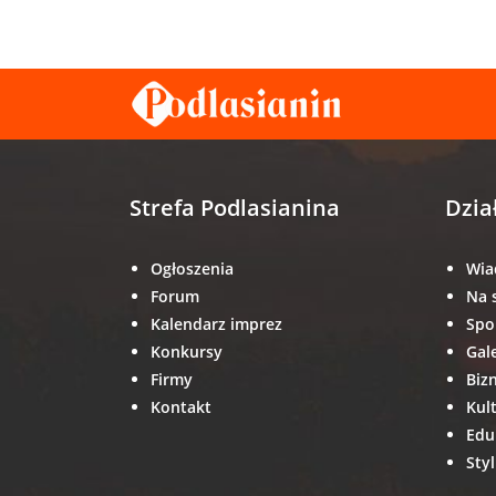
Strefa Podlasianina
Dzia
Ogłoszenia
Wia
Forum
Na 
Kalendarz imprez
Spo
Konkursy
Gal
Firmy
Biz
Kontakt
Kul
Edu
Styl