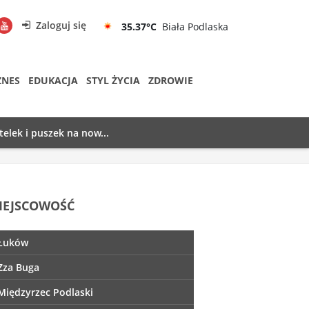
Zaloguj się
35.37°C
Biała Podlaska
ZNES
EDUKACJA
STYL ŻYCIA
ZDROWIE
telek i puszek na now...
IEJSCOWOŚĆ
Łuków
Zza Buga
Międzyrzec Podlaski