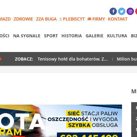
WIAZD
ZDROWIE
ZZA BUGA
PLEBISCYT
FIRMY
KONTAKT
OŚCI
NA SYGNALE
SPORT
HISTORIA
GALERIE
KULTURA
BI
ZOBACZ:
Tenisowy hołd dla bohaterów. Z...
Milion bu
M