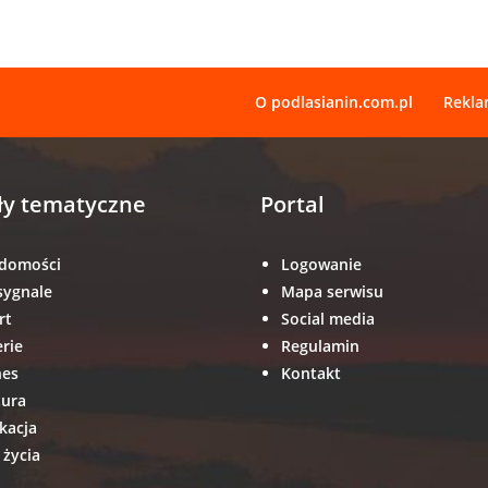
O podlasianin.com.pl
Rekl
ły tematyczne
Portal
domości
Logowanie
sygnale
Mapa serwisu
rt
Social media
erie
Regulamin
nes
Kontakt
tura
kacja
 życia