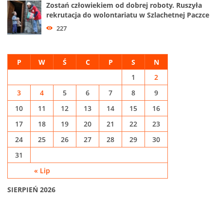
Zostań człowiekiem od dobrej roboty. Ruszyła
rekrutacja do wolontariatu w Szlachetnej Paczce
227
P
W
Ś
C
P
S
N
1
2
3
4
5
6
7
8
9
10
11
12
13
14
15
16
17
18
19
20
21
22
23
24
25
26
27
28
29
30
31
« Lip
SIERPIEŃ 2026