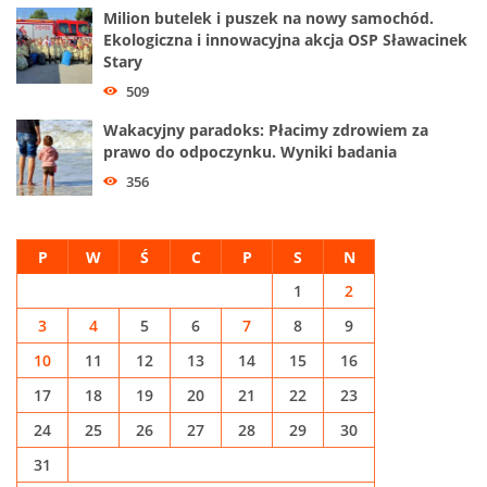
Milion butelek i puszek na nowy samochód.
Ekologiczna i innowacyjna akcja OSP Sławacinek
Stary
509
Wakacyjny paradoks: Płacimy zdrowiem za
prawo do odpoczynku. Wyniki badania
356
P
W
Ś
C
P
S
N
1
2
3
4
5
6
7
8
9
10
11
12
13
14
15
16
17
18
19
20
21
22
23
24
25
26
27
28
29
30
31