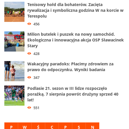
Tenisowy hołd dla bohaterów. Zacięta
rywalizacja i symboliczna godzina W na korcie w
Terespolu
456
Milion butelek i puszek na nowy samochód.
Ekologiczna i innowacyjna akcja OSP Sławacinek
Stary
428
Wakacyjny paradoks: Płacimy zdrowiem za
prawo do odpoczynku. Wyniki badania
347
Podlasie 21. sezon w III lidze rozpoczęło
porażką. 7 sierpnia powrót drużyny sprzed 40
lat!
551
P
W
Ś
C
P
S
N