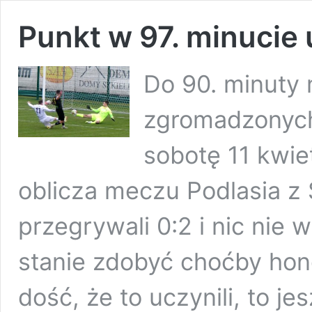
Punkt w 97. minucie
Do 90. minuty m
zgromadzonych 
sobotę 11 kwie
oblicza meczu Podlasia z
przegrywali 0:2 i nic nie 
stanie zdobyć choćby ho
dość, że to uczynili, to j