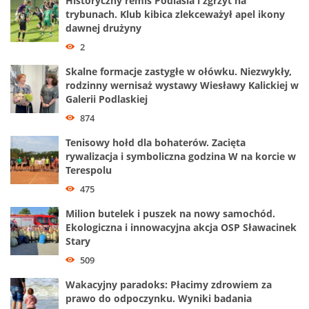
Historyczny remis Podlasia i zgrzyt na
trybunach. Klub kibica zlekceważył apel ikony
dawnej drużyny
2
Skalne formacje zastygłe w ołówku. Niezwykły,
rodzinny wernisaż wystawy Wiesławy Kalickiej w
Galerii Podlaskiej
874
Tenisowy hołd dla bohaterów. Zacięta
rywalizacja i symboliczna godzina W na korcie w
Terespolu
475
Milion butelek i puszek na nowy samochód.
Ekologiczna i innowacyjna akcja OSP Sławacinek
Stary
509
Wakacyjny paradoks: Płacimy zdrowiem za
prawo do odpoczynku. Wyniki badania