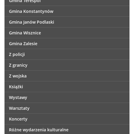
Gmina Terespol
Gmina Konstantynów
Gmina Janów Podlaski
Gmina Wisznice
Gmina Zalesie
Z policji
Z granicy
Z wojska
Książki
Wystawy
Warsztaty
Koncerty
Różne wydarzenia kulturalne